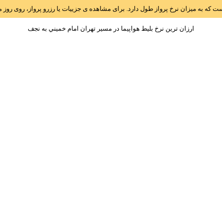
است که به میزان نرخ پرواز طول دارد. برای مشاهده ی جزییات یا رزرو پرواز، روی رو
ارزان ترین نرخ بلیط هواپیما در مسیر تهران امام خميني به نجف