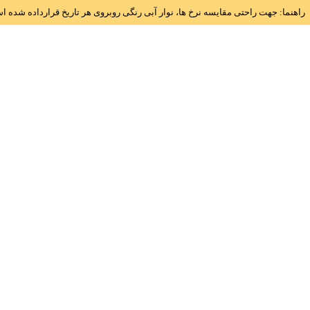
راهنما: جهت راحتی مقایسه نرخ ها، نوار آبی رنگی روبروی هر تاریخ قرارداده شده 