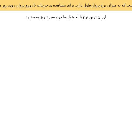
است که به میزان نرخ پرواز طول دارد. برای مشاهده ی جزییات یا رزرو پرواز، روی رو
ارزان ترین نرخ بلیط هواپیما در مسیر تبريز به مشهد