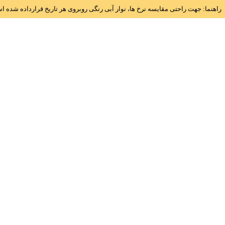
راهنما: جهت راحتی مقایسه نرخ ها، نوار آبی رنگی روبروی هر تاریخ قرارداده شده 