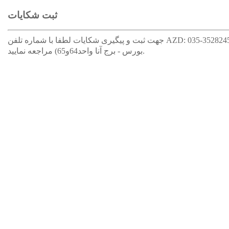
ثبت شکایات
جهت ثبت و پیگیری شکایات لطفا با شماره تلفن AZD: 035-35282454-56 تماس حاصل نموده یا به آدرس (يزد- بلوارجمهوري- کوچه شرق- ساختمان
بورس - برج آنا واحد64و65) مراجعه نمایید.