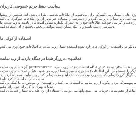
سیاست حفظ حریم خصوصی کاربران
لوژی هایی استفاده می کنیم که برای محافظت از اطلاعات شخصی طراحی شده اند. همچنین از روشها
 قرار دهید و اگر نمی خواهید اطلاعات خود را به اشتراک بگذارید ممکن است قادر نباشید به وب سایت ما
دسترسی داشته باشید و یا اینکه ممکن است نتوانید از بعضی بخشهای آن استفاده کنید.
استفاده از کوکی ها
ن دیگر ما با استفاده از کوکی ها درباره نحوه استفاده شما از وب سایت ما اطلاعات جمع آوری می کنیم
فعالیتهای مرورگر شما در هنگام بازدید از وب سایت
اگر شما از وب سایت persiancharter.ir استفاده می کنید، کامپیوتر شما با استفاده از کوکی ها چند جستجوی آخر شما را ذخیره خواهد کرد .این کار به شما امکان میدهد که در هنگام استفاده مجدد از وب سایت persiancharter.ir دوباره همان جستجوهای گذشته را تکرار کنید و یا اینکه بدون نیاز به دوباره وارد
 کامپیوتر شما ذخیره می شود . هنگامیکه شما از وب سایت persiancharter.ir استفاده می کنید ما اطلاعاتی درباره فعالیتهای شما جمع آوری می کنیم که برخی از این اطلاعات عبارتند از: آدرس آی پی کامپیوتر شما، نوع مرورگری که شما
رد وب سایت شده اید و مدت زمانی که از وب سایت استفاده کرده اید. URL مرجع شما (سایتی که شما برای دسترسی و ورود به وب
سایت ما از آن استفاده کرده اید)
توانیم بفهمیم که مردم چگونه از وب سایت ما استفاده می کنند و با فهمیدن این موضوع به ما کمک می کند
خدمات بهتری به کاربران خود ارائه دهیم.